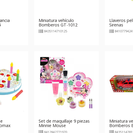
ancia
Miniatura vehículo
Llaveros pe
4
Bomberos GT-1012
Sirenas
8435114710125
8410779424
de
Set de maquillaje 9 piezas
Miniatura ve
oomax
Minnie Mouse
Bomberos E
Catalunya 
8412842771970
8435114781