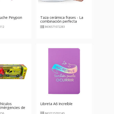
luche Pinypon
Taza cerámica frases - La
combinación perfecta
112
8436571072283
hículos
Libreta A6 Increíble
mèrgencies de
GT-8115
156
8432115701145