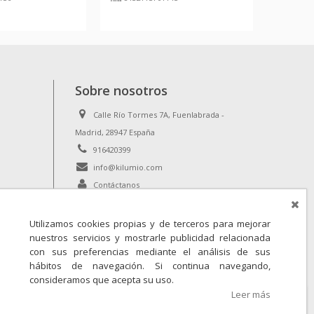
Sobre nosotros
Calle Río Tormes 7A, Fuenlabrada -
Madrid, 28947 España
916420399
info@kilumio.com
Contáctanos
Utilizamos cookies propias y de terceros para mejorar
nuestros servicios y mostrarle publicidad relacionada
con sus preferencias mediante el análisis de sus
hábitos de navegación. Si continua navegando,
consideramos que acepta su uso.
Leer más
Iniciar sesión
para ver los precios.