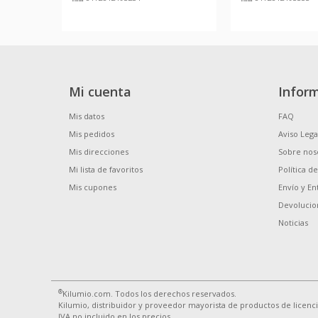
Mi cuenta
Infor
Mis datos
FAQ
Mis pedidos
Aviso Lega
Mis direcciones
Sobre nos
Mi lista de favoritos
Política d
Mis cupones
Envío y En
Devolucio
Noticias
®
Kilumio.com. Todos los derechos reservados.
Kilumio, distribuidor y proveedor mayorista de productos de licenc
IVA no incluido en los precios.