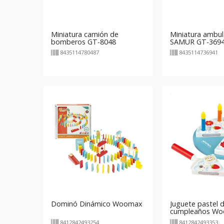
Miniatura camión de
Miniatura ambul
bomberos GT-8048
SAMUR GT-369
8435114780487
8435114736941
Dominó Dinámico Woomax
Juguete pastel 
cumpleaños W
8412842493254
8412842493353