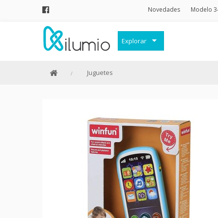
Novedades
Modelo 3
Explorar
Decoración
Juguetes
Frases Originales
Juguetes
Papelería
Menaje
Merchandising Friki
Moda y Complementos
Invierno
Verano
Outlet
Personajes y marcas