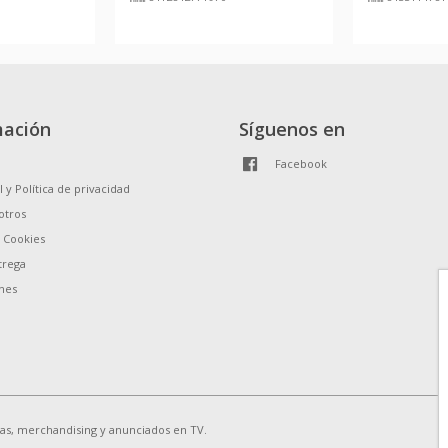
mación
Síguenos en
Facebook
l y Política de privacidad
otros
e Cookies
trega
nes
ias, merchandising y anunciados en TV.