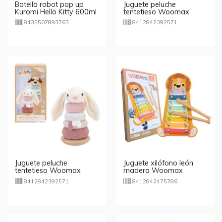
Botella robot pop up
Juguete peluche
Kuromi Hello Kitty 600ml
tentetieso Woomax
Baby - Perro
8435507893763
8412842392571
Juguete peluche
Juguete xilófono león
tentetieso Woomax
madera Woomax
Baby - Conejo
8412842392571
8412842475786