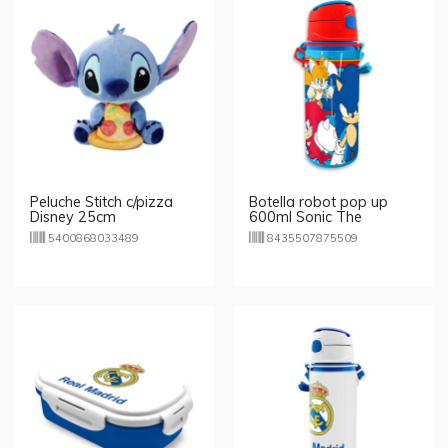
Peluche Stitch c/pizza
Botella robot pop up
Disney 25cm
600ml Sonic The
Hedgehog
5400868033489
8435507875509