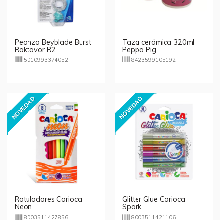
Peonza Beyblade Burst
Taza cerámica 320ml
Roktavor R2
Peppa Pig
5010993374052
8423599105192
NOVEDAD
NOVEDAD
Rotuladores Carioca
Glitter Glue Carioca
Neon
Spark
8003511427856
8003511421106