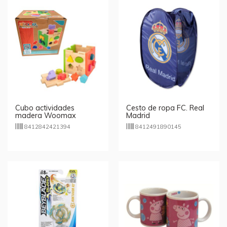
Cubo actividades
Cesto de ropa FC. Real
madera Woomax
Madrid
8412842421394
8412491890145