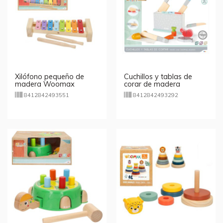
Xilófono pequeño de
Cuchillos y tablas de
madera Woomax
corar de madera
Woomax
8412842493551
8412842493292