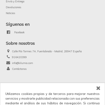
Envío y Entrega
Devoluciones
Noticias
Síguenos en
Facebook
Sobre nosotros
Calle Río Tormes 7A, Fuenlabrada - Madrid, 28947 España
916420399
info@kilumio.com
Contáctanos
®
Kilumio.com. Todos los derechos reservados.
Utilizamos cookies propias y de terceros para mejorar nuestros
Kilumio, distribuidor y proveedor mayorista de productos de licencias, merchandising
servicios y mostrarle publicidad relacionada con sus preferencias
y anunciados en TV. IVA no incluido en los precios.
mediante el análisis de sus hábitos de navegación. Si continua
Horario de atención al cliente: Lunes a Viernes 9:00 a 17:30.