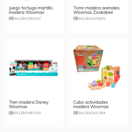
Juego tortuga martillo
Torre madera animales
madera Woomax
Woomax Zookabee
8412842392427
8412842475830
Tren madera Disney
Cubo actividades
Woomax
madera Woomax
8412842487024
8412842421394