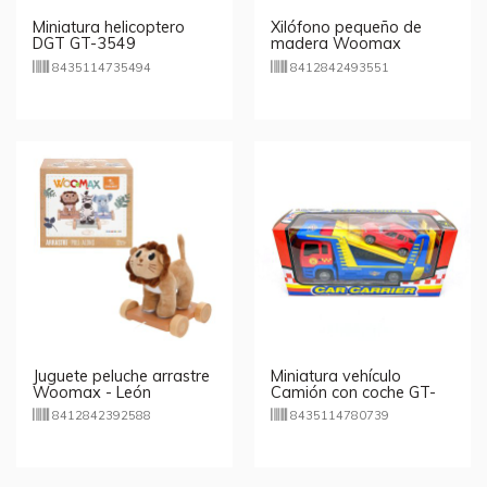
Miniatura helicoptero
Xilófono pequeño de
DGT GT-3549
madera Woomax
8435114735494
8412842493551
Juguete peluche arrastre
Miniatura vehículo
Woomax - León
Camión con coche GT-
8073
8412842392588
8435114780739