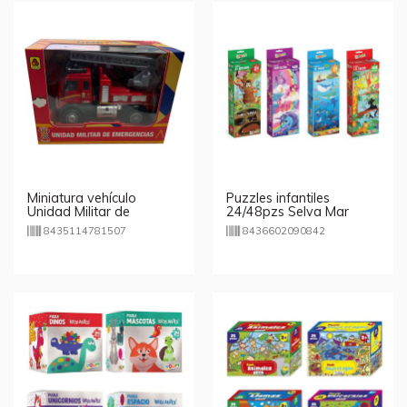
Miniatura vehículo
Puzzles infantiles
Unidad Militar de
24/48pzs Selva Mar
Emergencias GT-8150
Fantasía Bosque
8435114781507
8436602090842