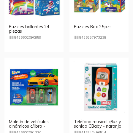
Puzzles brillantes 24
Puzzles Box 25pzs
piezas
8436602090859
8436557973238
Maletín de vehículos
Teléfono musical c/luz y
dinámicos c/libro -
sonido CBaby - naranja
Coches
8436602091320
8412842496514