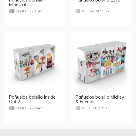
Minecraft
8053685273148
8033661565566
Pañuelos bolsillo Inside
Pañuelos bolsillo Mickey
Out 2
& Friends
8053685272547
8053853183903