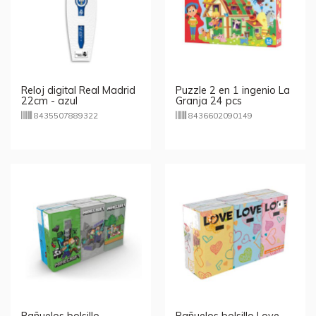
Reloj digital Real Madrid
Puzzle 2 en 1 ingenio La
22cm - azul
Granja 24 pcs
8435507889322
8436602090149
Pañuelos bolsillo
Pañuelos bolsillo Love