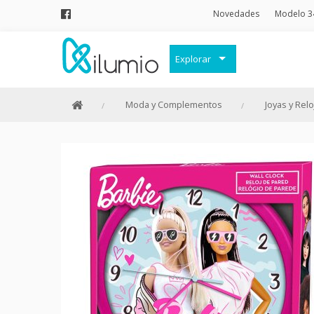
Novedades
Modelo 3
Explorar
Decoración
Moda y Complementos
Joyas y Rel
Frases Originales
Juguetes
Papelería
Menaje
Merchandising Friki
Moda y Complementos
Invierno
Verano
Outlet
Personajes y marcas