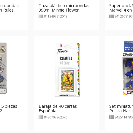
icroondas
Taza plástico microondas
Super pack
n Rules
390ml Minnie Flower
Marvel 4 en
8412497812042
8412668193
 5 piezas
Baraja de 40 cartas
Set miniatur
2
Española
Policía Naci
modelo 2
8420707262570
8435114780