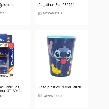
 Spiderman
Pegatinas Fun PE2724
 1
536
8435607827248
as vehículos
Vaso plástico 260ml Stitch
onal GT-8042 -
425
8412497750078