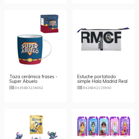
Taza cerámica frases -
Estuche portatodo
Super Abuelo
simple Hala Madrid Real
Madrid
8435683234862
8426842115900