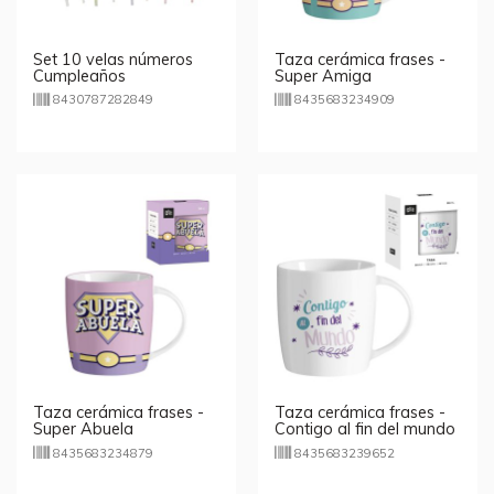
Set 10 velas números
Taza cerámica frases -
Cumpleaños
Super Amiga
8430787282849
8435683234909
Taza cerámica frases -
Taza cerámica frases -
Super Abuela
Contigo al fin del mundo
- modelo 2
8435683234879
8435683239652