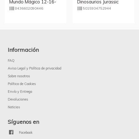
Mundo Mágico 12-16-
Dinosaurios Jurassic
20-24pzs
World
8436602090446
5015934752944
Información
FAQ
Aviso Legal y Política de privacidad
Sobre nosotros
Política de Cookies
Envío y Entrega
Devoluciones
Noticias
Síguenos en
Facebook