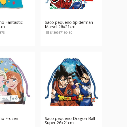
o Fantastic
Saco pequeño Spiderman
5cm
Marvel 26x21cm
373
8430957150480
ño Frozen
Saco pequeño Dragon Ball
Super 26x21cm