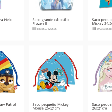
ra Hello
Saco grande c/bolsillo
Saco pequeñ
Frozen II
Mickey 24,
8435507829625
5903235648
aw Patrol
Saco pequeño Mickey
Saco peque
Mouse 26x21cm
26x21cm