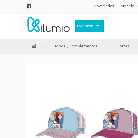
Novedades
Modelo 3
Explorar
Decoración
Moda y Complementos
Gorras
Frases Originales
Juguetes
Papelería
Menaje
Merchandising Friki
Moda y Complementos
Invierno
Verano
Outlet
Personajes y marcas