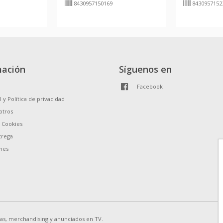
8430957150169
8430957152
mación
Síguenos en
Facebook
l y Política de privacidad
otros
e Cookies
trega
nes
ias, merchandising y anunciados en TV.