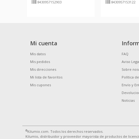
8430957152903
8430957153122
Mi cuenta
Infor
Mis datos
FAQ
Mis pedidos
Aviso Lega
Mis direcciones
Sobre nos
Mi lista de favoritos
Política d
Mis cupones
Envío y En
Devolucio
Noticias
®
Kilumio.com. Todos los derechos reservados.
Kilumio, distribuidor y proveedor mayorista de productos de licenc