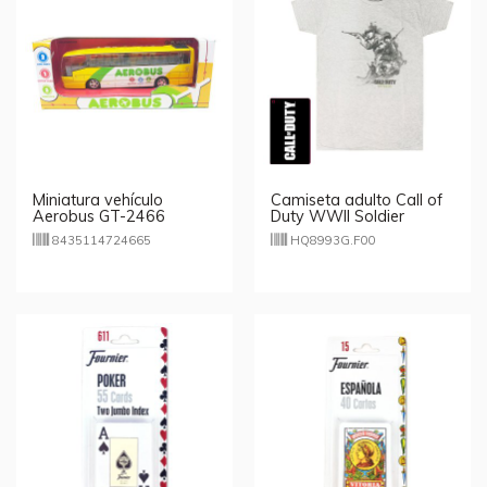
Miniatura vehículo
Camiseta adulto Call of
Aerobus GT-2466
Duty WWII Soldier
8435114724665
HQ8993G.F00