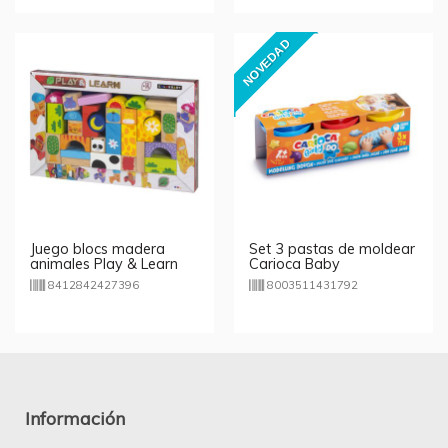
NOVEDAD
Juego blocs madera
Set 3 pastas de moldear
animales Play & Learn
Carioca Baby
8412842427396
8003511431792
Información