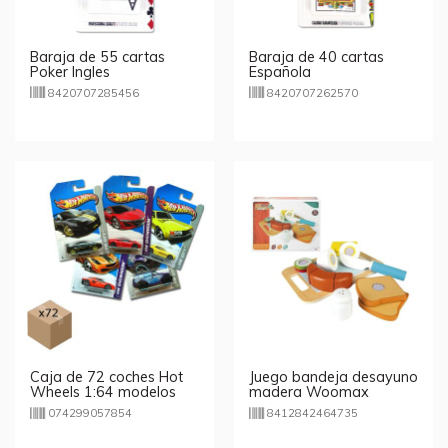
Baraja de 55 cartas
Baraja de 40 cartas
Poker Ingles
Española
8420707285456
8420707262570
Caja de 72 coches Hot
Juego bandeja desayuno
Wheels 1:64 modelos
madera Woomax
surtidos
074299057854
8412842464735