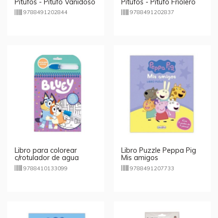
Pitufos - Pitufo Vanidoso
Pitufos - Pitufo Friolero
9788491202844
9788491202837
Libro para colorear
Libro Puzzle Peppa Pig
c/rotulador de agua
Mis amigos
Bluey
9788410133099
9788491207733