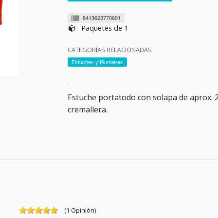
8413623770601
Paquetes de 1
CATEGORÍAS RELACIONADAS
Estuches y Plumieres
Estuche portatodo con solapa de aprox. 
cremallera.
(
1
Opinión
)