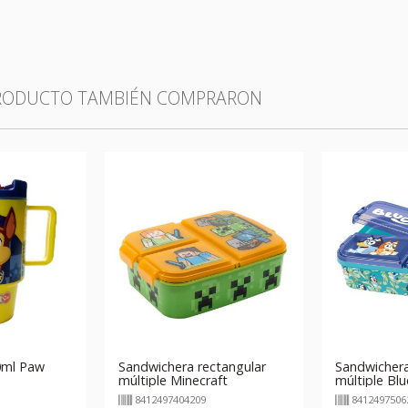
PRODUCTO TAMBIÉN COMPRARON
30ml Paw
Sandwichera rectangular
Sandwichera
múltiple Minecraft
múltiple Blu
8412497404209
8412497506