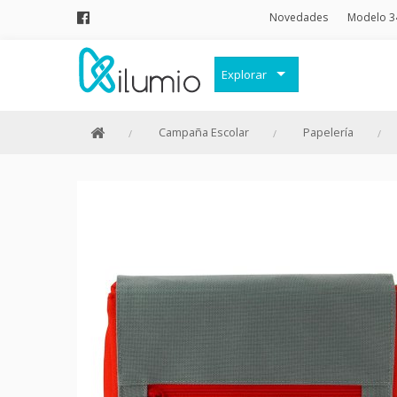
Novedades
Modelo 3
Explorar
Decoración
Campaña Escolar
Papelería
Frases Originales
Juguetes
Papelería
Menaje
Merchandising Friki
Moda y Complementos
Invierno
Verano
Outlet
Personajes y marcas