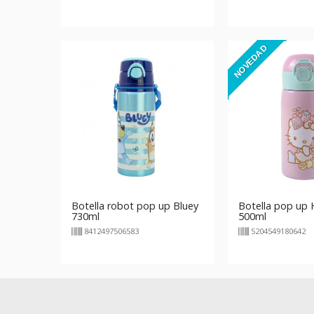
NOVEDAD
Botella robot pop up Bluey
Botella pop up H
730ml
500ml
8412497506583
5204549180642