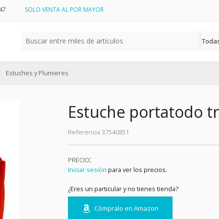
47
SOLO VENTA AL POR MAYOR
Estuches y Plumieres
Estuche portatodo tri
Referencia
37540851
:
PRECIO
Iniciar sesión
para ver los precios.
¿Eres un particular y no tienes tienda?
Cómpralo en Amazon