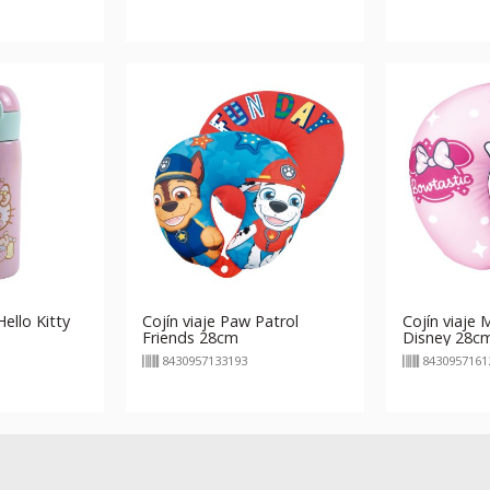
ello Kitty
Cojín viaje Paw Patrol
Cojín viaje
Friends 28cm
Disney 28c
8430957133193
8430957161