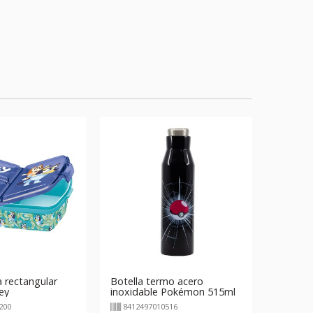
 rectangular
Botella termo acero
ey
inoxidable Pokémon 515ml
200
8412497010516