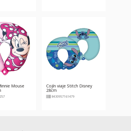
 Minnie Mouse
Cojín viaje Stitch Disney
m
28cm
257
8430957161479