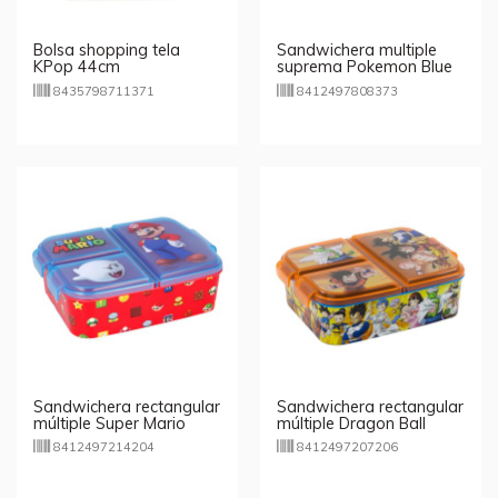
Bolsa shopping tela
Sandwichera multiple
KPop 44cm
suprema Pokemon Blue
Team
8435798711371
8412497808373
Sandwichera rectangular
Sandwichera rectangular
múltiple Super Mario
múltiple Dragon Ball
Super
8412497214204
8412497207206