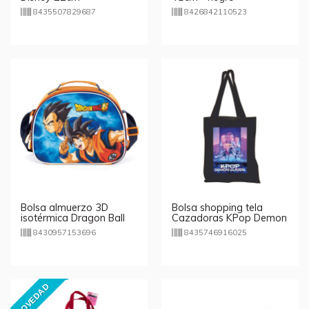
8435507829687
8426842110523
Bolsa almuerzo 3D
Bolsa shopping tela
isotérmica Dragon Ball
Cazadoras KPop Demon
Super
Hunters 43cm
8430957153696
8435746916025
NOVEDAD