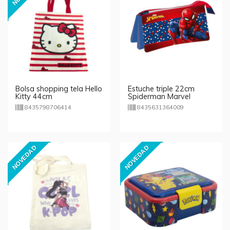
Bolsa shopping tela Hello
Estuche triple 22cm
Kitty 44cm
Spiderman Marvel
8435798706414
8435631364009
NOVEDAD
NOVEDAD