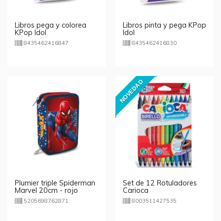
Libros pega y colorea
Libros pinta y pega KPop
KPop Idol
Idol
8435462416847
8435462416830
NOVEDAD
Plumier triple Spiderman
Set de 12 Rotuladores
Marvel 20cm - rojo
Carioca
BirelloSuperwashable
5205698762871
8003511427535