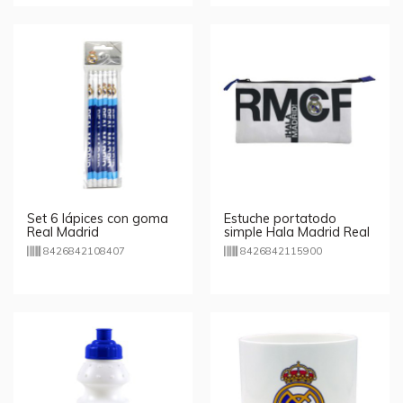
Set 6 lápices con goma
Estuche portatodo
Real Madrid
simple Hala Madrid Real
Madrid
8426842108407
8426842115900