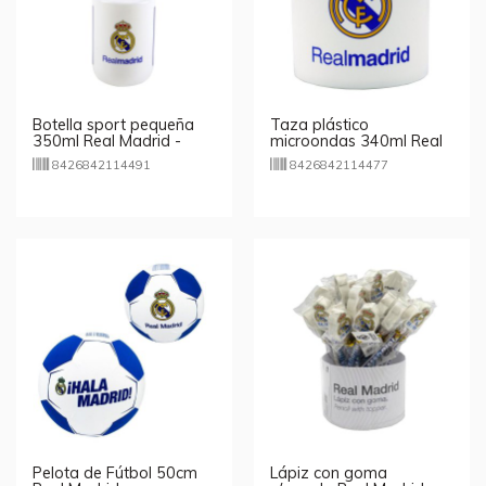
Botella sport pequeña
Taza plástico
350ml Real Madrid -
microondas 340ml Real
blanco
Madrid
8426842114491
8426842114477
Pelota de Fútbol 50cm
Lápiz con goma