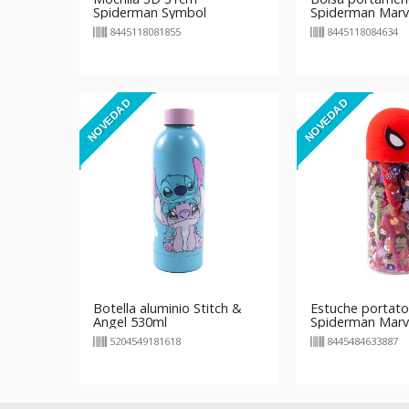
Spiderman Symbol
Spiderman Marv
8445118081855
8445118084634
NOVEDAD
NOVEDAD
Botella aluminio Stitch &
Estuche portato
Angel 530ml
Spiderman Marv
5204549181618
8445484633887