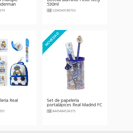
iderman
530ml
379
5204549180703
NOVEDAD
ería Real
Set de papelería
portalápices Real Madrid FC
351
8445484534375