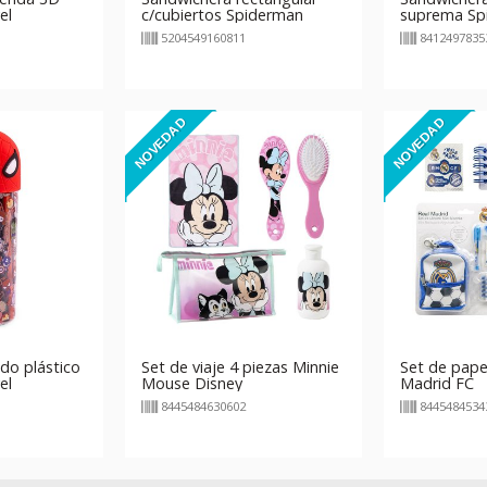
el
c/cubiertos Spiderman
suprema Sp
5204549160811
8412497835
NOVEDAD
NOVEDAD
do plástico
Set de viaje 4 piezas Minnie
Set de papel
el
Mouse Disney
Madrid FC
8445484630602
8445484534