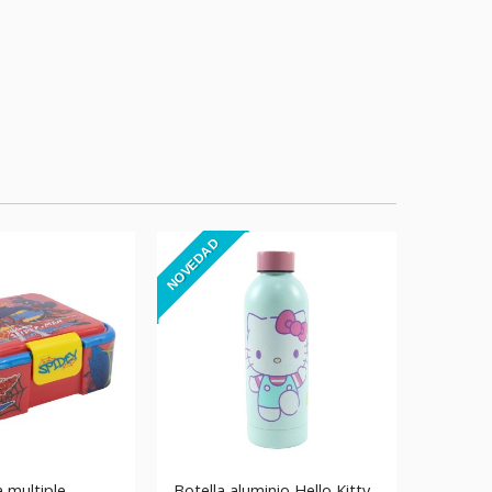
NOVEDAD
 multiple
Botella aluminio Hello Kitty