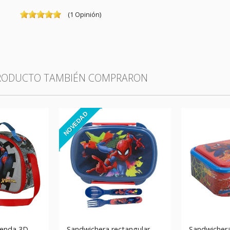
(
1
Opinión
)
PRODUCTO TAMBIÉN COMPRARON
NOVEDAD
ienda 3D
Sandwichera rectangular
Sandwichera