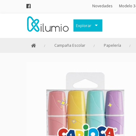
Novedades
Modelo 3
Explorar
Decoración
Campaña Escolar
Papelería
Frases Originales
Juguetes
Papelería
Menaje
Merchandising Friki
Moda y Complementos
Invierno
Verano
Outlet
Personajes y marcas