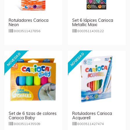
Rotuladores Carioca
Set 6 lápices Carioca
Neon
Metallic Maxi
8003511427856
8003511430122
NOVEDAD
NOVEDAD
Set de 6 tizas de colores
Rotuladores Carioca
Carioca Baby
Acquarell
8003511435509
8003511427474