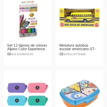
Set 12 lápices de colores
Miniatura autobús
Alpino Color Experience
escolar americano GT-
3,3mm
3560
8413240603535
8435114735609