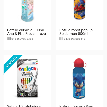
Botella aluminio 500ml
Botella robot pop up
Ana & Elsa Frozen - azul
Spiderman 600ml
8435507872355
8435507885348
NOVEDAD
Set de 10 rotuladores
Botella aluminio Sonic