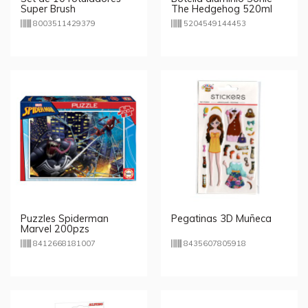
Super Brush
The Hedgehog 520ml
8003511429379
5204549144453
Puzzles Spiderman
Pegatinas 3D Muñeca
Marvel 200pzs
8412668181007
8435607805918