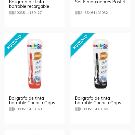
Bolígrafo de tinta
Set 6 marcadores Pastel
borrable recargable
Carioca Oops - azul
8003511450427
8435464128052
NOVEDAD
NOVEDAD
Bolígrafo de tinta
Bolígrafo de tinta
borrable Carioca Oops -
borrable Carioca Oops -
rojo
negro
8003511430368
8003511410360