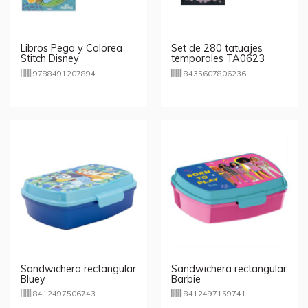
Libros Pega y Colorea
Set de 280 tatuajes
Stitch Disney
temporales TA0623
9788491207894
8435607806236
Sandwichera rectangular
Sandwichera rectangular
Bluey
Barbie
8412497506743
8412497159741