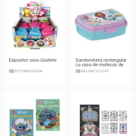
Expositor osos Goshimi
Sandwichera rectangular
La casa de muñecas de
Gabby
9772465254304
8412497212743