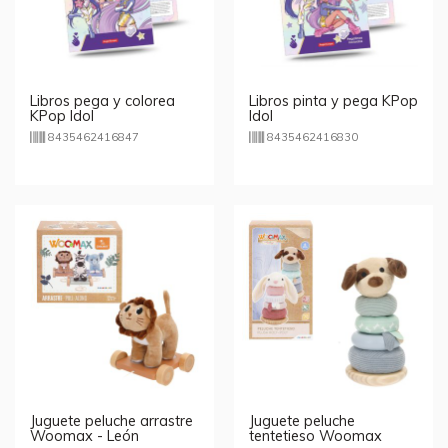
Libros pega y colorea
Libros pinta y pega KPop
KPop Idol
Idol
8435462416847
8435462416830
Juguete peluche arrastre
Juguete peluche
Woomax - León
tentetieso Woomax