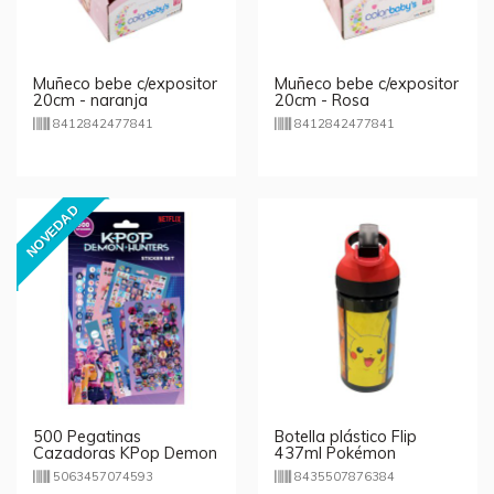
Muñeco bebe c/expositor
Muñeco bebe c/expositor
20cm - naranja
20cm - Rosa
8412842477841
8412842477841
NOVEDAD
500 Pegatinas
Botella plástico Flip
Cazadoras KPop Demon
437ml Pokémon
Hunters
5063457074593
8435507876384