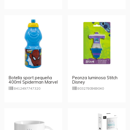
Botella sport pequeña
Peonza luminosa Stitch
400ml Spiderman Marvel
Disney
8412497747320
8032780969040