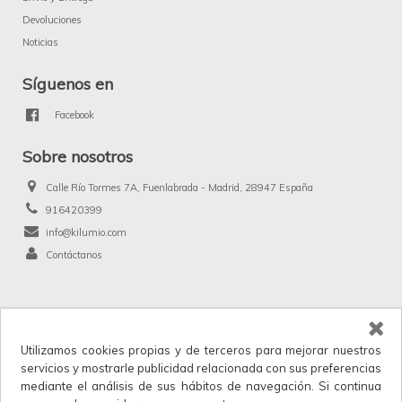
Devoluciones
Noticias
Síguenos en
Facebook
Sobre nosotros
Calle Río Tormes 7A, Fuenlabrada - Madrid, 28947 España
916420399
info@kilumio.com
Contáctanos
®
Kilumio.com. Todos los derechos reservados.
Utilizamos cookies propias y de terceros para mejorar nuestros
Kilumio, distribuidor y proveedor mayorista de productos de licencias, merchandising
servicios y mostrarle publicidad relacionada con sus preferencias
y anunciados en TV. IVA no incluido en los precios.
mediante el análisis de sus hábitos de navegación. Si continua
Horario de atención al cliente: Lunes a Viernes 9:00 a 17:30.