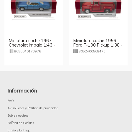
Miniatura coche 1967
Miniatura coche 1956
Chevrolet Impala 1:43 -
Ford F-100 Pickup 1:38 -
modelos aleatorios
modelos aleatorios
8050040173976
8052400508473
Información
FAQ
Aviso Legal y Política de privacidad
Sobre nosotros
Política de Cookies
Envío y Entrega