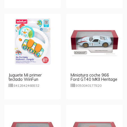
Juguete Mi primer
Miniatura coche 966
teclado WinFun
Ford GT40 MKII Heritage
Edition 1:32 - modelos
8412842468832
8050040177820
aleatorios