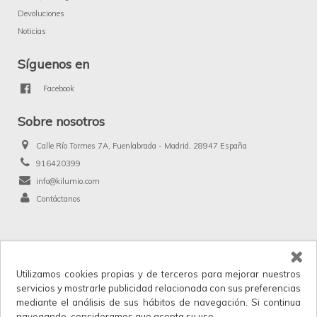
Devoluciones
Noticias
Síguenos en
Facebook
Sobre nosotros
Calle Río Tormes 7A, Fuenlabrada - Madrid, 28947 España
916420399
info@kilumio.com
Contáctanos
®
Kilumio.com. Todos los derechos reservados.
Utilizamos cookies propias y de terceros para mejorar nuestros
Kilumio, distribuidor y proveedor mayorista de productos de licencias, merchandising
servicios y mostrarle publicidad relacionada con sus preferencias
y anunciados en TV. IVA no incluido en los precios.
mediante el análisis de sus hábitos de navegación. Si continua
Horario de atención al cliente: Lunes a Viernes 9:00 a 17:30.
navegando, consideramos que acepta su uso.