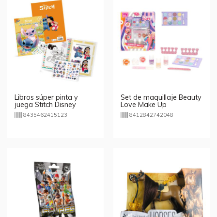
Libros súper pinta y
Set de maquillaje Beauty
juega Stitch Disney
Love Make Up
8435462415123
8412842742048