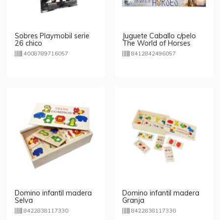
Sobres Playmobil serie
Juguete Caballo c/pelo
26 chico
The World of Horses
CBtoys - marrón
4008789716057
8412842496057
Domino infantil madera
Domino infantil madera
Selva
Granja
8422838117330
8422838117330