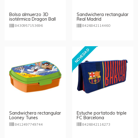
Bolsa almuerzo 3D
Sandwichera rectangular
isotérmica Dragon Ball
Real Madrid
Super
8430957153696
8426842114460
NOVEDAD
Sandwichera rectangular
Estuche portatodo triple
Looney Tunes
FC Barcelona
8412497749744
8426842116273