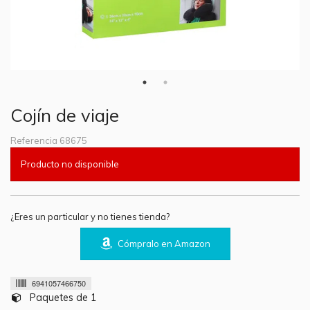
Cojín de viaje
Referencia
68675
Producto no disponible
¿Eres un particular y no tienes tienda?
Cómpralo en Amazon
6941057466750
Paquetes de 1