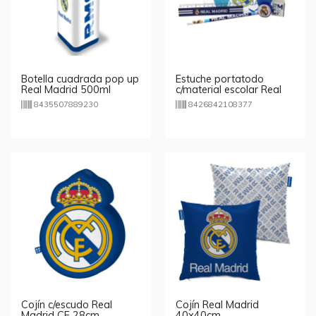
Botella cuadrada pop up
Estuche portatodo
Real Madrid 500ml
c/material escolar Real
Madrid
8435507889230
8426842108377
Cojín c/escudo Real
Cojín Real Madrid
Madrid CF 28cm
40x40cm