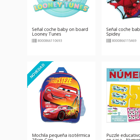
Señal coche baby on board
Señal coche bab
Looney Tunes
Spidey
8000866110693
8000866115469
NOVEDAD
Mochila pequeña isotérmica
Puzzle educativ
25cm Cars
en casa - Nume