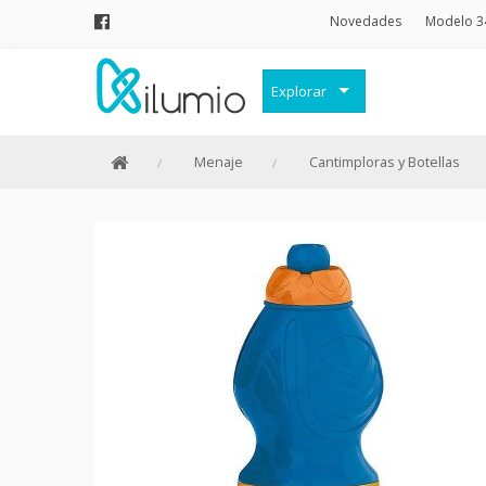
Novedades
Modelo 3
Explorar
Decoración
Menaje
Cantimploras y Botellas
Frases Originales
Juguetes
Papelería
Menaje
Merchandising Friki
Moda y Complementos
Invierno
Verano
Outlet
Personajes y marcas