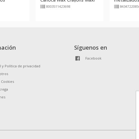
8003511423698
8434722085
mación
Síguenos en
Facebook
l y Política de privacidad
otros
e Cookies
trega
nes