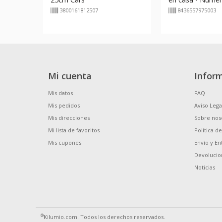
3800161812507
8436557975003
Mi cuenta
Infor
Mis datos
FAQ
Mis pedidos
Aviso Lega
Mis direcciones
Sobre nos
Mi lista de favoritos
Política d
Mis cupones
Envío y En
Devolucio
Noticias
®
Kilumio.com. Todos los derechos reservados.