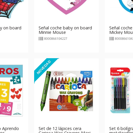
y on board
Señal coche baby on board
Señal coche
Minnie Mouse
Mickey Mou
8000866104227
8000866104
NOVEDAD
o Aprendo
Set de 12 lápices cera
Set 6 bolígr
ros
Carioca Wax Crayons Maxi
metalizados