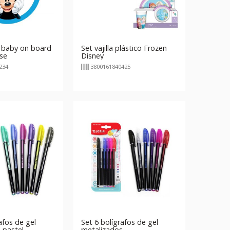
 baby on board
Set vajilla plástico Frozen
se
Disney
234
3800161840425
afos de gel
Set 6 bolígrafos de gel
 pastel
metalizados