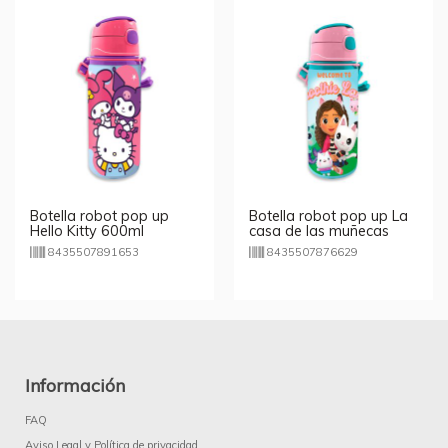
Botella robot pop up
Botella robot pop up La
Hello Kitty 600ml
casa de las muñecas
Gabby 600ml
8435507891653
8435507876629
Información
FAQ
Aviso Legal y Política de privacidad