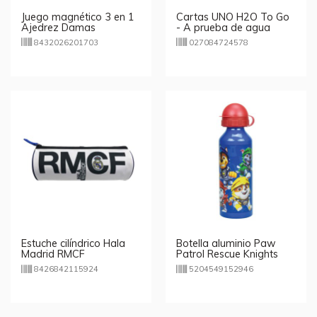
Juego magnético 3 en 1
Cartas UNO H2O To Go
Ajedrez Damas
- A prueba de agua
Backgamon Aquamarine
8432026201703
027084724578
Estuche cilíndrico Hala
Botella aluminio Paw
Madrid RMCF
Patrol Rescue Knights
520ml
8426842115924
5204549152946