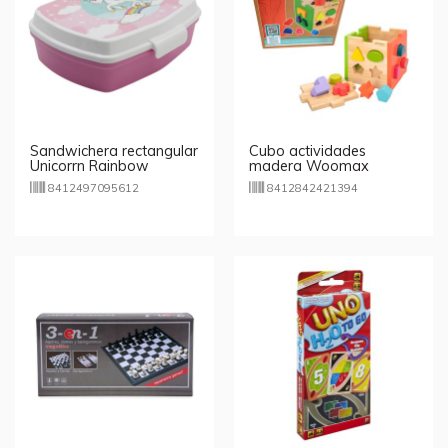
Sandwichera rectangular
Cubo actividades
Unicorrn Rainbow
madera Woomax
8412497095612
8412842421394