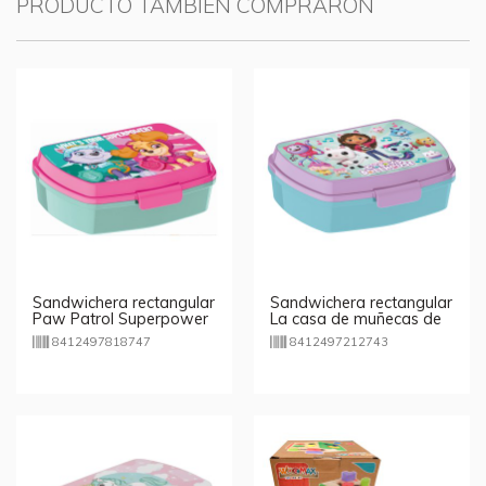
PRODUCTO TAMBIÉN COMPRARON
Sandwichera rectangular
Sandwichera rectangular
Paw Patrol Superpower
La casa de muñecas de
Girls
Gabby
8412497818747
8412497212743