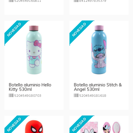
5204549160811
8412497835379
NOVEDAD
NOVEDAD
Botella aluminio Hello
Botella aluminio Stitch &
Kitty 530ml
Angel 530ml
5204549180703
5204549181618
NOVEDAD
NOVEDAD