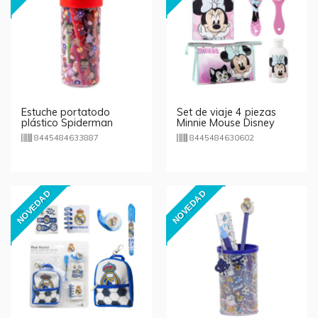
Estuche portatodo
Set de viaje 4 piezas
plástico Spiderman
Minnie Mouse Disney
Marvel
8445484633887
8445484630602
NOVEDAD
NOVEDAD