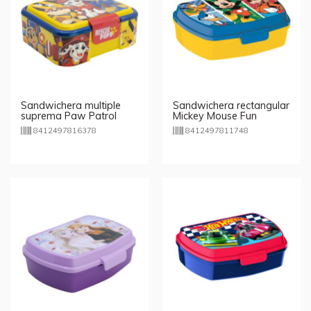
Sandwichera multiple
Sandwichera rectangular
suprema Paw Patrol
Mickey Mouse Fun
8412497816378
8412497811748