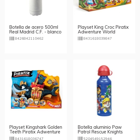
Botella de acero 500ml
Playset King Croc Piratix
Real Madrid C.F. - blanco
Adwenture World
8426842110462
8431618039847
Playset Kingshark Golden
Botella aluminio Paw
Teeth Piratix Adwenture
Patrol Rescue Knights
World
520ml
8431618036747
5204549152946