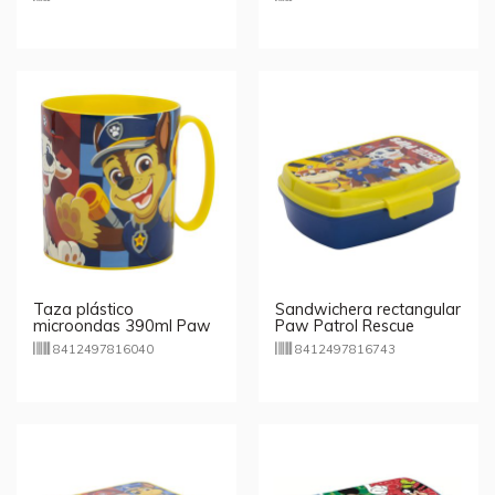
Taza plástico
Sandwichera rectangular
microondas 390ml Paw
Paw Patrol Rescue
Patrol Rescue
8412497816040
8412497816743