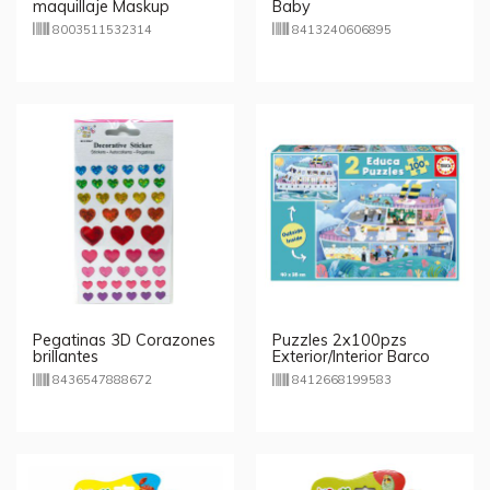
maquillaje Maskup
Baby
Carioca
8003511532314
8413240606895
Pegatinas 3D Corazones
Puzzles 2x100pzs
brillantes
Exterior/Interior Barco
8436547888672
8412668199583