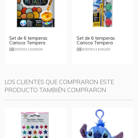
Set de 6 temperas
Set de 6 temperas
Carioca Tempera
Carioca Tempera
Metallic
Metallic 25ml c/pincel
8003511026004
8003511404260
LOS CLIENTES QUE COMPRARON ESTE
PRODUCTO TAMBIÉN COMPRARON