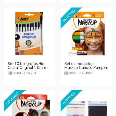
NOVEDAD
Set 10 bolígrafos Bic
Set de maquillaje
Cristal Original 1.0mm -
Maskup Carioca Pumpkin
negro
3086123734753
8003511434908
NOVEDAD
NOVEDAD