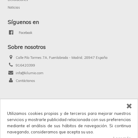
Noticias
Síguenos en
Facebook
Sobre nosotros
Calle Río Tormes 7A, Fuenlabrada - Madrid, 28947 España
916420399
info@kilumio.com
Contáctanos
®
Kilumio.com. Todos los derechos reservados.
Utilizamos cookies propias y de terceros para mejorar nuestros
Kilumio, distribuidor y proveedor mayorista de productos de licencias, merchandising
servicios y mostrarle publicidad relacionada con sus preferencias
y anunciados en TV. IVA no incluido en los precios.
mediante el análisis de sus hábitos de navegación. Si continua
Horario de atención al cliente: Lunes a Viernes 9:00 a 17:30.
navegando, consideramos que acepta su uso.
Iniciar sesión
para ver los precios.