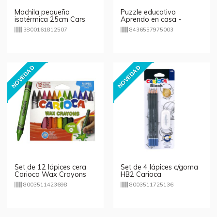
Mochila pequeña
Puzzle educativo
isotérmica 25cm Cars
Aprendo en casa -
Numeros
3800161812507
8436557975003
NOVEDAD
NOVEDAD
Set de 12 lápices cera
Set de 4 lápices c/goma
Carioca Wax Crayons
HB2 Carioca
Maxi
8003511423698
8003511725136