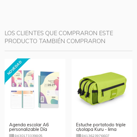
LOS CLIENTES QUE COMPRARON ESTE
PRODUCTO TAMBIÉN COMPRARON
NOVEDAD
Agenda escolar A6
Estuche portatodo triple
personalizable Día
c/solapa Kuru - lima
Página 2026/2027
8430173339805
8413623976607