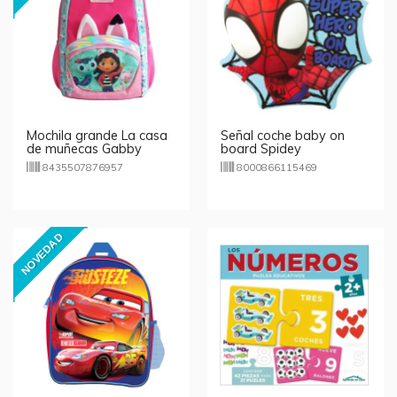
Mochila grande La casa
Señal coche baby on
de muñecas Gabby
board Spidey
42cm
8435507876957
8000866115469
NOVEDAD