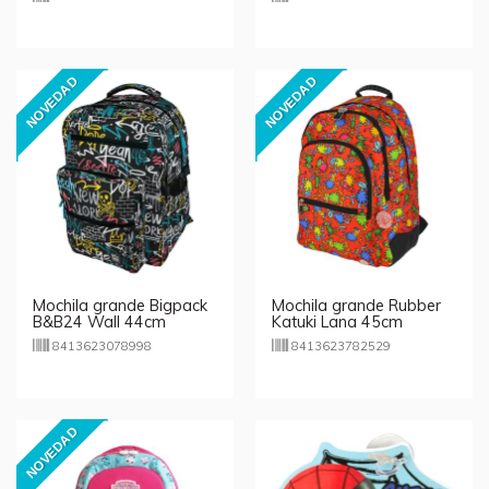
NOVEDAD
NOVEDAD
Mochila grande Bigpack
Mochila grande Rubber
B&B24 Wall 44cm
Katuki Lana 45cm
8413623078998
8413623782529
NOVEDAD